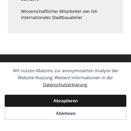
Wissenschaftlicher Mitarbeiter von ISA
Internationales Stadtbauatelier
Wir nutzen Matomo zur anonymisierten Analyse der
Website-Nutzung. Weitere Informationen in der
Datenschutzerklärung
.
Akzeptieren
© 2026 ISA - Internationales Stadtbauatelier.
Impressum
·
Ablehnen
Datenschutzerklärung
-
Member of NYB Membership