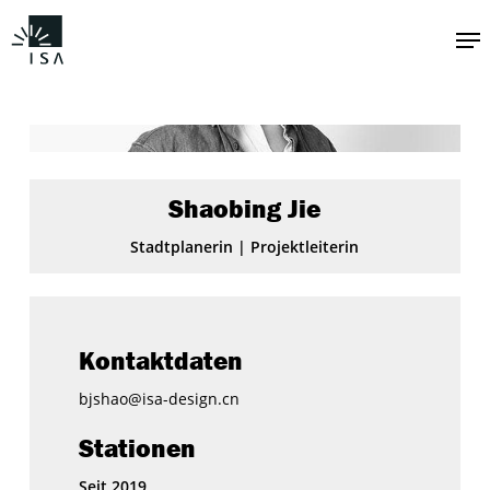
Zum
Me
Hauptinhalt
springen
Shaobing Jie
Stadtplanerin | Projektleiterin
Kontaktdaten
bjshao@isa-design.cn
Stationen
Seit 2019