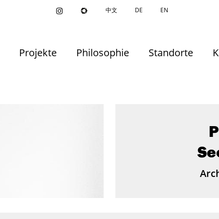
中文
DE
EN
Projekte
Philosophie
Standorte
K
P
Se
Arch